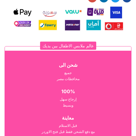
عالم ملابس الاطفال بين يديك
شحن الى
جميع
محافظات مصر
100%
إرجاع سهل
وبسيط
معاينة
قبل الاستلام
مع دفع الشحن فقط قبل فتح الاوردر