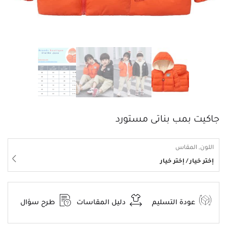
جاكيت بمب بناتى مستورد
اللون, المقاس
إختر خيار / إختر خيار
عودة التسليم
دليل المقاسات
طرح سؤال