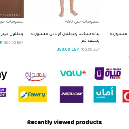
خصومات حتي 50%
خصومات حتي 50
 مستورده
بدلة سباحه وغطس اولادى مستورده
بنطلون جينز
بنصف كم
P
500,00
EGP
350,00
EGP
700,00
EGP
Recently viewed products