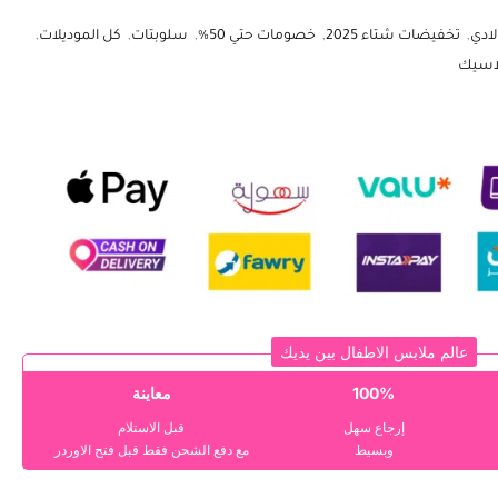
لادي
,
تخفيضات شتاء 2025
,
خصومات حتي 50%
,
سلوبتات
,
كل الموديلات
,
اسيك
عالم ملابس الاطفال بين يديك
100%
معاينة
إرجاع سهل
قبل الاستلام
وبسيط
مع دفع الشحن فقط قبل فتح الاوردر