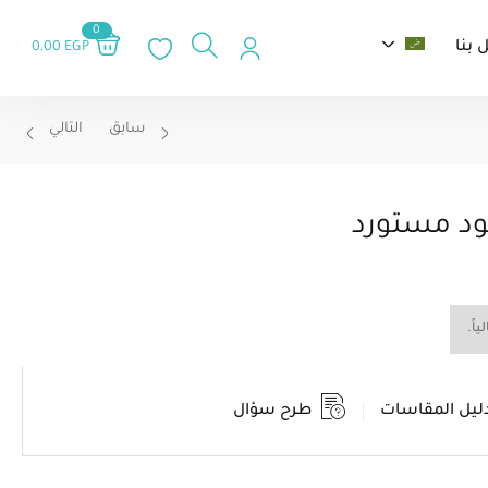
0
 بنا
0,00
EGP
سابق
التالي
ود مستورد
اً.
ليل المقاسات
طرح سؤال