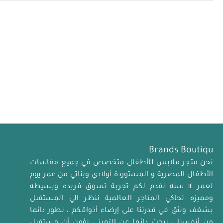
Brands Boutiqu
نحن متجر ملابس للأطفال متخصص في جميع مقاسات
الأطفال المصرية و المستوردة أولادي وبناتي من عمر يوم
لعمر ١٤ سنه نقدم لكم تجربة تسوق فريده وبسيطه
ومميزه تحاكي المتاجر العالمية ننظر الي المستقبل
بشغف ونثق في قدرتنا على إرضاء أذواقكم ، نطور دائما
من أنفسنا ، نبحث دائما عن التميز ، نؤمن أن مستقبل