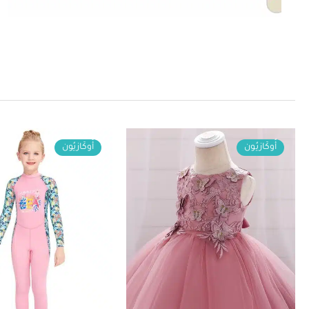
أُوكَازيُون
أُوكَازيُون