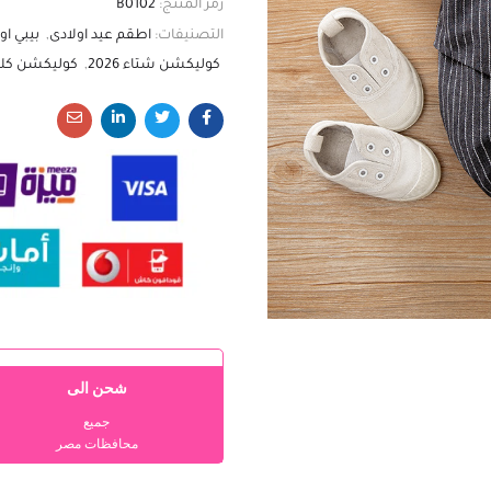
رمز المنتج:
B0102
التصنيفات:
اطقم عيد اولادى
,
بيبي او
كوليكشن شتاء 2026
,
كوليكشن كل
شحن الى
جميع
محافظات مصر