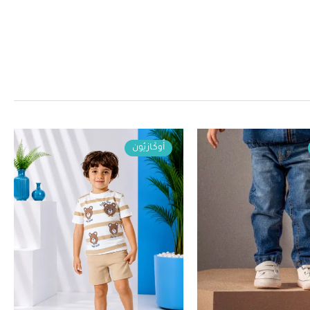
أُوكَازيُون