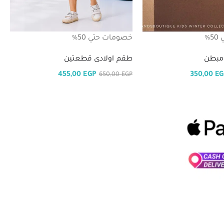
%
خصومات حتي 50%
 مبطن
طقم اولادى قطعتين
455,00
EGP
350,00
EG
650,00
EGP