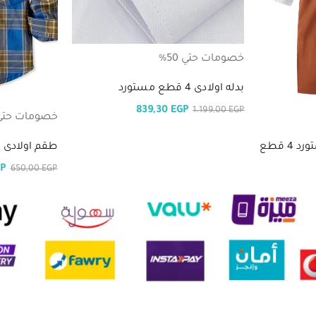
خصومات حتي 50%
بدله اولادى 4 قطع مستورد
839,30
EGP
1.199,00
EGP
خصومات حتي 50
 قطع
طقم اولادى كل
GP
650,00
EGP