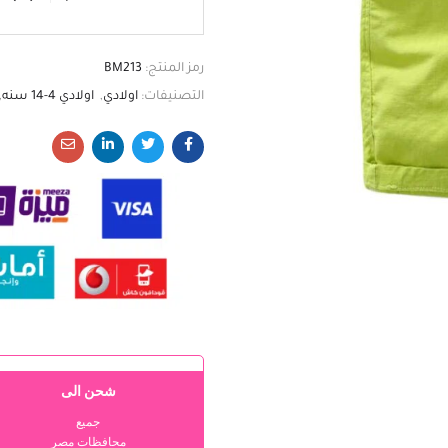
رمز المنتج:
BM213
التصنيفات:
اولادي
,
اولادي 4-14 سنه
,
شحن الى
جميع
محافظات مصر