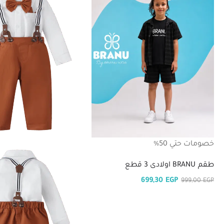
خصومات حتي 50%
طقم BRANU اولادى 3 قطع
699,30
EGP
999,00
EGP