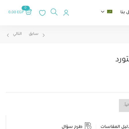
0
 بنا
0,00
EGP
سابق
التالي
ورد
اً.
ليل المقاسات
طرح سؤال