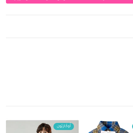
أُوكَازيُون