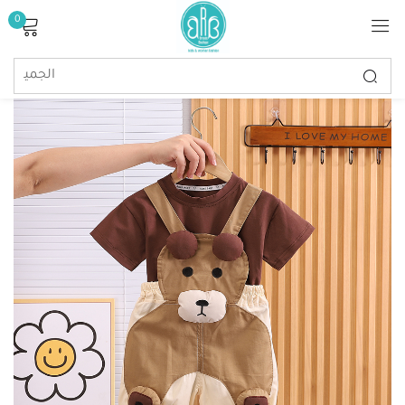
0
تسجيل الدخول
تذكرنى
كلمة مرور مفقودة؟
تسجيل الدخول
إنشاء حساب