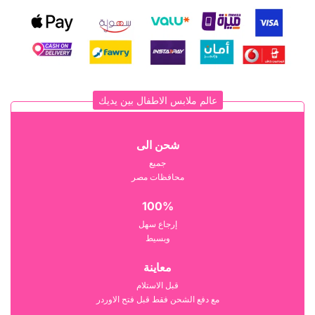
عالم ملابس الاطفال بين يديك
شحن الى
جميع
محافظات مصر
100%
إرجاع سهل
وبسيط
معاينة
قبل الاستلام
مع دفع الشحن فقط قبل فتح الاوردر