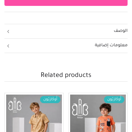
الوصف
معلومات إضافية
Related products
أُوكَازيُون
أُوكَازيُون