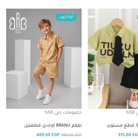
أُوكَازيُون
%
خصومات حتي 50%
طقم BRANU اولادى قطعتين
489,30
EGP
315,00
EG
699,00
EGP