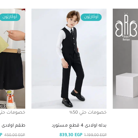
أُوكَازيُون
أُوكَازيُون
خصومات حتي 50%
خصومات حتي 50
بدله اولادى 4 قطع مستورد
طقم اولادى 3 قطع مستورد
P
839,30
EGP
450,00
EGP
1.199,00
EGP