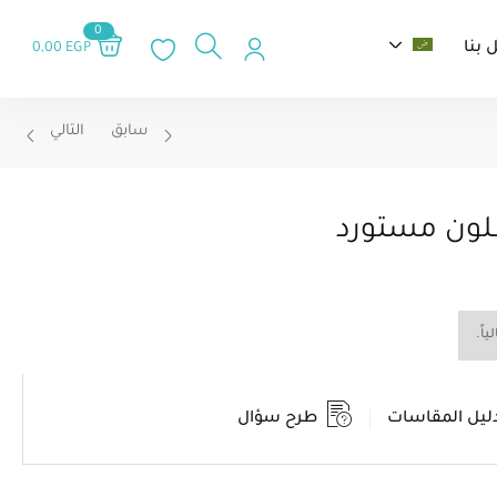
0
 بنا
0,00
EGP
سابق
التالي
ون مستورد
اً.
ليل المقاسات
طرح سؤال