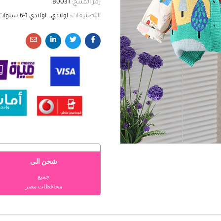
رمز المنتج:
B0031
التصنيفات:
اولادي
,
اولادي 1-6 سنوات
شحن الى
جميع
محافظات مصر