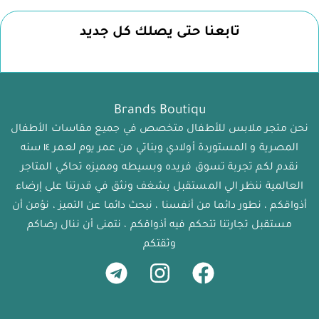
تابعنا حتى يصلك كل جديد
Brands Boutiqu
نحن متجر ملابس للأطفال متخصص في جميع مقاسات الأطفال
المصرية و المستوردة أولادي وبناتي من عمر يوم لعمر ١٤ سنه
نقدم لكم تجربة تسوق فريده وبسيطه ومميزه تحاكي المتاجر
العالمية ننظر الي المستقبل بشغف ونثق في قدرتنا على إرضاء
أذواقكم ، نطور دائما من أنفسنا ، نبحث دائما عن التميز ، نؤمن أن
مستقبل تجارتنا تتحكم فيه أذواقكم ، نتمنى أن ننال رضاكم
وثقتكم