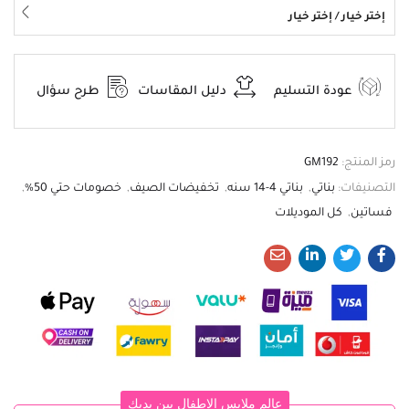
إختر خيار / إختر خيار
عودة التسليم
دليل المقاسات
طرح سؤال
رمز المنتج:
GM192
التصنيفات:
بناتي
,
بناتي 4-14 سنه
,
تخفيضات الصيف
,
خصومات حتي 50%
,
فساتين
,
كل الموديلات
عالم ملابس الاطفال بين يديك