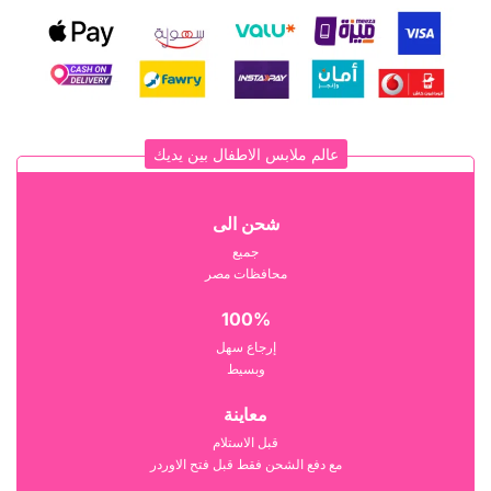
عالم ملابس الاطفال بين يديك
شحن الى
جميع
محافظات مصر
100%
إرجاع سهل
وبسيط
معاينة
قبل الاستلام
مع دفع الشحن فقط قبل فتح الاوردر