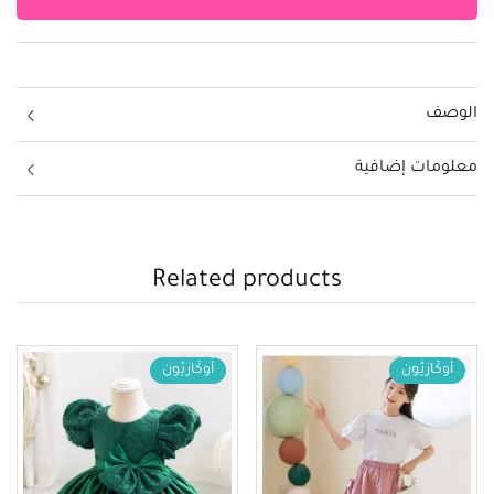
الوصف
معلومات إضافية
Related products
أُوكَازيُون
أُوكَازيُون