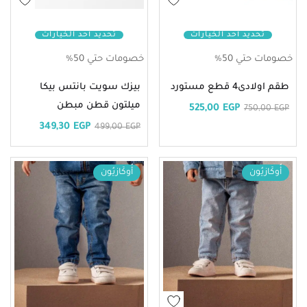
تحديد أحد الخيارات
تحديد أحد الخيارات
خصومات حتي 50%
خصومات حتي 50%
طقم اولادى4 قطع مستورد
بيزك سويت بانتس بيكا
ميلتون قطن مبطن
525,00
EGP
750,00
EGP
349,30
EGP
499,00
EGP
أُوكَازيُون
أُوكَازيُون