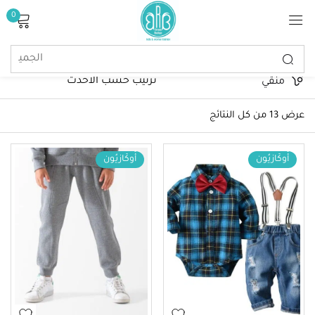
0
تسجيل الدخول
منقي
عرض ⁦13⁩ من كل النتائج
أُوكَازيُون
أُوكَازيُون
تذكرنى
كلمة مرور مفقودة؟
تسجيل الدخول
إنشاء حساب