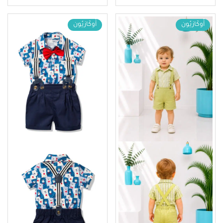
أُوكَازيُون
أُوكَازيُون