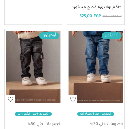
طقم اولادى4 قطع مستورد
525,00
EGP
750,00
EGP
أُوكَازيُون
أُوكَازيُون
تحديد أحد الخيارات
تحديد أحد الخيارات
خصومات حتي 50%
خصومات حتي 50%