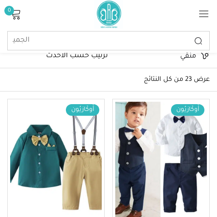
0
تسجيل الدخول
منقي
عرض ⁦23⁩ من كل النتائج
أُوكَازيُون
أُوكَازيُون
تذكرنى
كلمة مرور مفقودة؟
تسجيل الدخول
إنشاء حساب