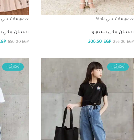
خصومات حتي 50%
خصومات حتي 50%
فستان بناتى مستورد
فستان بناتي م
EGP
206,50
EGP
650,00
EGP
295,00
EGP
أُوكَازيُون
أُوكَازيُون