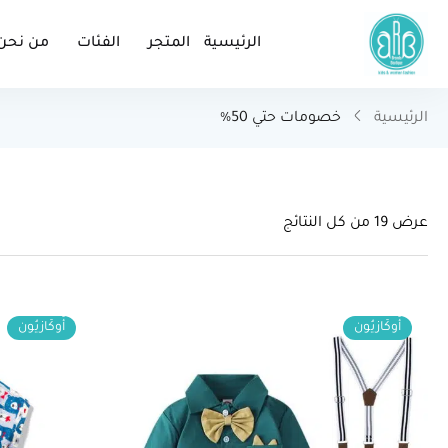
الرئيسية
المتجر
الفئات
من نحن
الرئيسية
خصومات حتي 50%
عرض ⁦19⁩ من كل النتائج
أُوكَازيُون
أُوكَازيُون