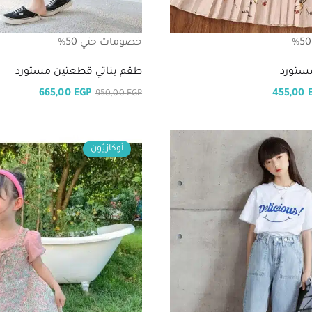
خصومات حتي 50%
ستورد
طقم بناتي قطعتين مستورد
665,00
EGP
455,00
950,00
EGP
أُوكَازيُون