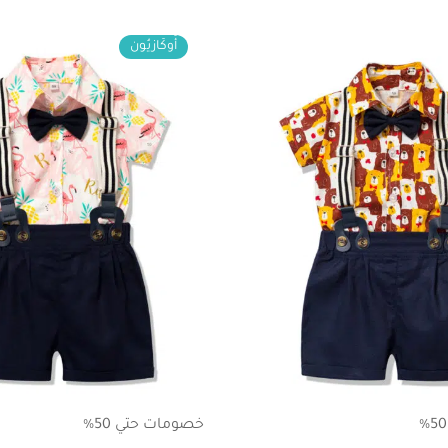
أُوكَازيُون
خصومات حتي 50%