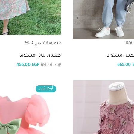
خصومات حتي 50%
عتين مستورد
فستان بناتي مستورد
455,00
EGP
665,00
650,00
EGP
أُوكَازيُون