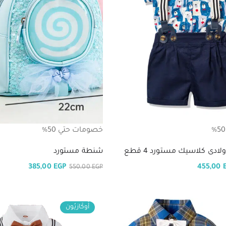
خصومات حتي 50%
دى كلاسيك مستورد 4 قطع
شنطة مستورد
385,00
EGP
455,00
550,00
EGP
أُوكَازيُون