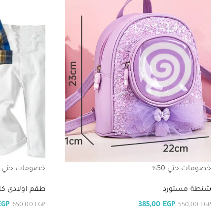
خصومات حتي 50%
خصومات حتي 50%
شنطة مستورد
طقم اولادى كلاس
EGP
385,00
EGP
650,00
EGP
550,00
EGP