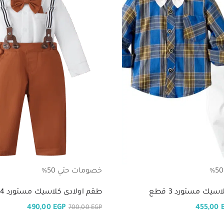
خصومات حتي 50%
يك مستورد 3 قطع
طقم اولادى كلاسيك مستورد 4 قطع
490,00
EGP
455,00
700,00
EGP