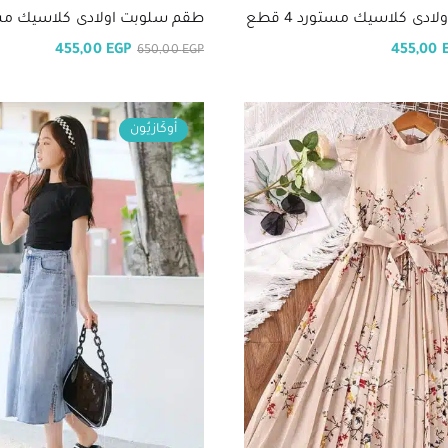
دى كلاسيك مستورد 4 قطع
طقم سلوبت اولادى كلاسيك مستورد
455,00
EGP
455,00
650,00
EGP
أُوكَازيُون