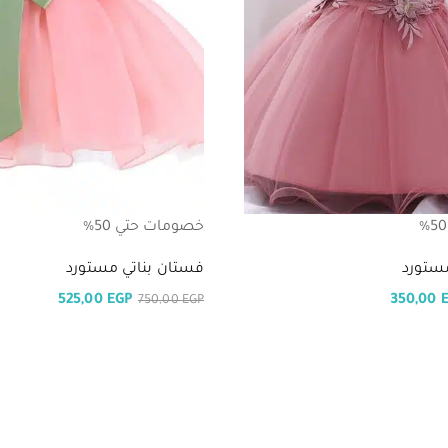
خصومات حتي 50%
ستورد
فستان بناتي مستورد
525,00
EGP
350,00
750,00
EGP