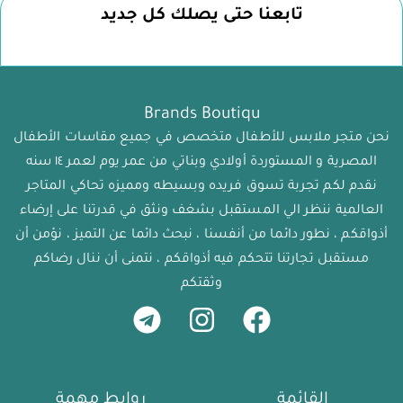
تابعنا حتى يصلك كل جديد
Brands Boutiqu
نحن متجر ملابس للأطفال متخصص في جميع مقاسات الأطفال
المصرية و المستوردة أولادي وبناتي من عمر يوم لعمر ١٤ سنه
نقدم لكم تجربة تسوق فريده وبسيطه ومميزه تحاكي المتاجر
العالمية ننظر الي المستقبل بشغف ونثق في قدرتنا على إرضاء
أذواقكم ، نطور دائما من أنفسنا ، نبحث دائما عن التميز ، نؤمن أن
مستقبل تجارتنا تتحكم فيه أذواقكم ، نتمنى أن ننال رضاكم
وثقتكم
القائمة
روابط مهمة