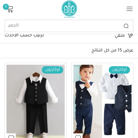
0
تسجيل الدخول
ترتيب حسب الأحدث
منقي
عرض ⁦15⁩ من كل النتائج
أُوكَازيُون
أُوكَازيُون
Alternative:
تذكرنى
كلمة مرور مفقودة؟
تسجيل الدخول
إنشاء حساب